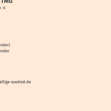
 TMG
. V.
ender)
zender
alliga-suedost.de